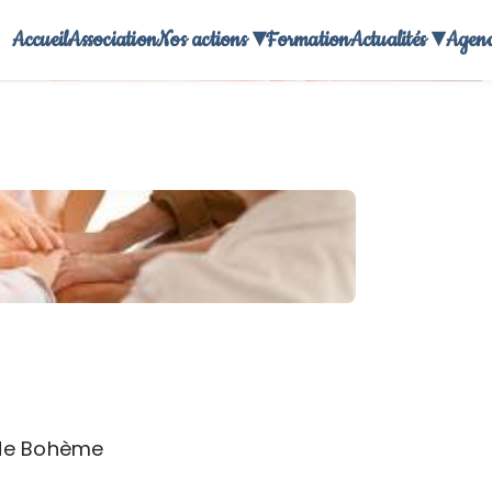
Accueil
Association
Nos actions ▾
Formation
Actualités ▾
Agen
LES ENFANTS DE BOHÈME
 de Bohème