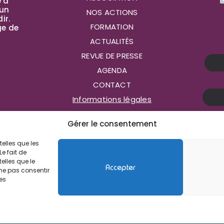
e à
 un
NOS ACTIONS
ir.
FORMATION
ge de
ACTUALITÉS
REVUE DE PRESSE
AGENDA
CONTACT
Informations légales
Gérer le consentement
telles que les
e fait de
elles que le
Accepter
 ne pas consentir
nes
© 2026 - Les Enfants de Bohème - Une réalisation Ab6net