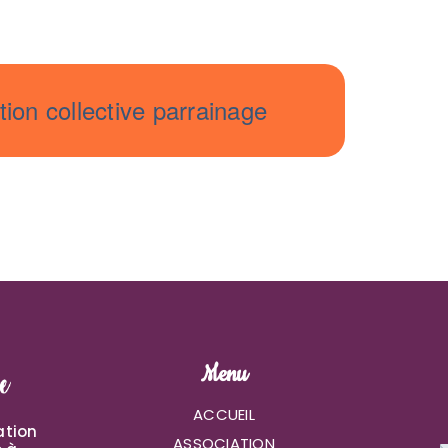
ion collective parrainage
Menu
ACCUEIL
ation
ASSOCIATION