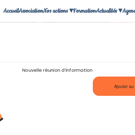
Accueil
Association
Nos actions ▾
Formation
Actualités ▾
Agen
LES ENFANTS DE BOHÈME
Nouvelle réunion d’information
Ajouter au 