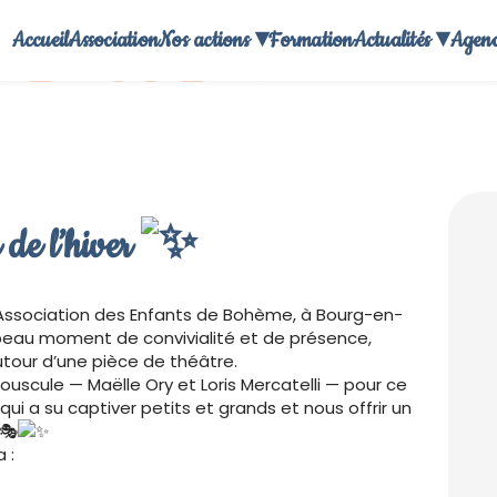
Accueil
Association
Nos actions ▾
Formation
Actualités ▾
Agen
LES ENFANTS DE BOHÈME
 de l’hiver
 l’Association des Enfants de Bohème, à Bourg-en-
beau moment de convivialité et de présence,
utour d’une pièce de théâtre.
scule — Maëlle Ory et Loris Mercatelli — pour ce
qui a su captiver petits et grands et nous offrir un
 :