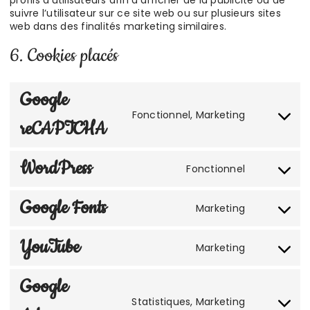
profils d’utilisateurs afin d’afficher de la publicité ou de
suivre l’utilisateur sur ce site web ou sur plusieurs sites
web dans des finalités marketing similaires.
6. Cookies placés
Google
Fonctionnel, Marketing
Consent
reCAPTCHA
to
service
google-
WordPress
Fonctionnel
recaptcha
Consent
to
service
Google Fonts
Marketing
wordpress
Consent
to
service
YouTube
Marketing
google-
Consent
fonts
to
service
Google
youtube
Statistiques, Marketing
Consent